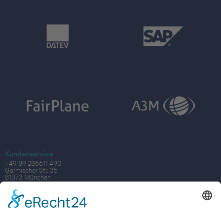
Kundenservice
+49 89 286611 490
Garmischer Str. 35
81373 München
Mo - Fr von 08:00-18:00 Uhr
digital@lcc-alr.de
Sales
vertrieb@lcc-alr.de