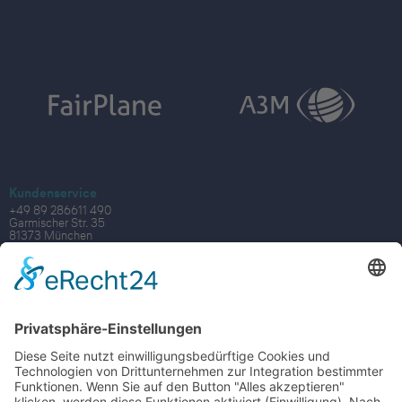
Kundenservice
+49 89 286611 490
Garmischer Str. 35
81373 München
Mo - Fr von 08:00-18:00 Uhr
digital@lcc-alr.de
Sales
vertrieb@lcc-alr.de
Produkt
Leistungen
Abrechnung
Buchung
Management
Media