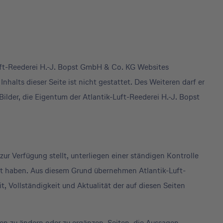
Luft-Reederei H.-J. Bopst GmbH & Co. KG Websites
alts dieser Seite ist nicht gestattet. Des Weiteren darf er
lder, die Eigentum der Atlantik-Luft-Reederei H.-J. Bopst
ur Verfügung stellt, unterliegen einer ständigen Kontrolle
ert haben. Aus diesem Grund übernehmen Atlantik-Luft-
 Vollständigkeit und Aktualität der auf diesen Seiten
nen zu ändern oder zu ergänzen. Seiten, die Aussagen