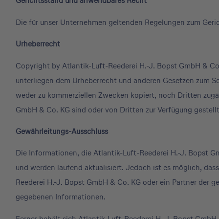
Gerichtsstand und anwendbares Recht
Die für unser Unternehmen geltenden Regelungen zum Geric
Urheberrecht
Copyright by Atlantik-Luft-Reederei H.-J. Bopst GmbH & Co.
unterliegen dem Urheberrecht und anderen Gesetzen zum Schut
weder zu kommerziellen Zwecken kopiert, noch Dritten zugän
GmbH & Co. KG sind oder von Dritten zur Verfügung gestell
Gewährleitungs-Ausschluss
Die Informationen, die Atlantik-Luft-Reederei H.-J. Bopst G
und werden laufend aktualisiert. Jedoch ist es möglich, da
Reederei H.-J. Bopst GmbH & Co. KG oder ein Partner der gen
gegebenen Informationen.
Ferner behält sich Atlantik-Luft-Reederei H.-J. Bopst GmbH 