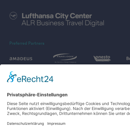
Preferred Partners
Kundenservice
Sales
vertrieb@lcc-alr.de
+49 89 286611 490
Garmischer Str. 35
81373 München
Mo - Fr von 08:00-18:00 Uhr
digital@lcc-alr.de